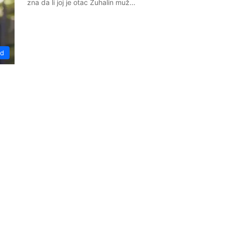
zna da li joj je otac Zuhalin muž…
ud