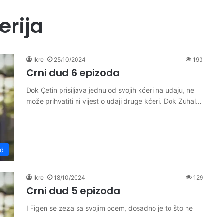
erija
Ikre
25/10/2024
193
Crni dud 6 epizoda
Dok Çetin prisiljava jednu od svojih kćeri na udaju, ne
može prihvatiti ni vijest o udaji druge kćeri. Dok Zuhal…
ud
Ikre
18/10/2024
129
Crni dud 5 epizoda
I Figen se zeza sa svojim ocem, dosadno je to što ne