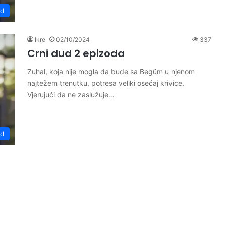
ud
Ikre
02/10/2024
337
Crni dud 2 epizoda
Zuhal, koja nije mogla da bude sa Begüm u njenom
najtežem trenutku, potresa veliki osećaj krivice.
Vjerujući da ne zaslužuje…
ud