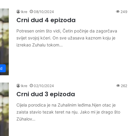
Ikre
08/10/2024
249
Crni dud 4 epizoda
Potresen onim što vidi, Četin počinje da zagorčava
svijet svojoj kćeri. On sve užasava kaznom koju je
izrekao Zuhalu tokom…
ud
Ikre
02/10/2024
262
Crni dud 3 epizoda
Cijela porodica je na Zuhalinim leđima.Njen otac je
zaista stavio tezak teret na nju. Jako mi je drago što
Zühalov…