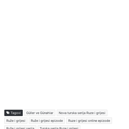
Tagovi
Güller ve Günahlar
Nova turska serija Ruze i grijesi
Ruže i grijesi
Ruže i grijesi epizode
Ruze i grijesi online epizode
Ruže i grijesi serija
Turska serija Ruze i grijesi