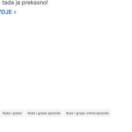
i tada je prekasno!
VDJE
»
Ruže i grijesi
Ruže i grijesi epizode
Ruze i grijesi online epizode