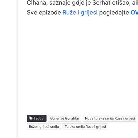
Cihana, saznaje gdje je Serhat otišao, al
Sve epizode
Ruže i grijesi
pogledajte
O
Tagovi
Güller ve Günahlar
Nova turska serija Ruze i grijesi
Ruže i grijesi serija
Turska serija Ruze i grijesi