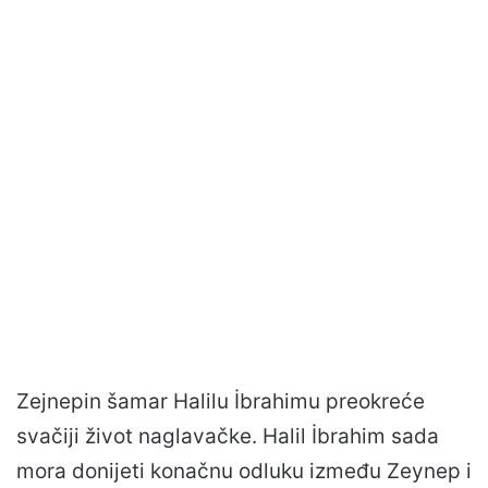
Zejnepin šamar Halilu İbrahimu preokreće
svačiji život naglavačke. Halil İbrahim sada
mora donijeti konačnu odluku između Zeynep i