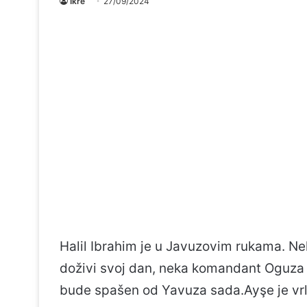
Ikre
27/09/2024
Halil Ibrahim je u Javuzovim rukama. N
doživi svoj dan, neka komandant Oguza 
bude spašen od Yavuza sada.Ayşe je vrl