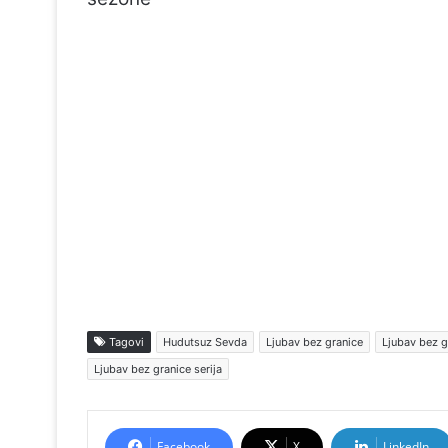
Tagovi
Hudutsuz Sevda
Ljubav bez granice
Ljubav bez g
Ljubav bez granice serija
Facebook
X
LinkedIn