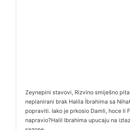
Zeynepini stavovi, Rizvino smiješno pit
neplanirani brak Halila İbrahima sa Niha
popraviti. Iako je prkosio Damli, hoce li F
napravio?Halil Ibrahima upucaju na izlaz
sezone