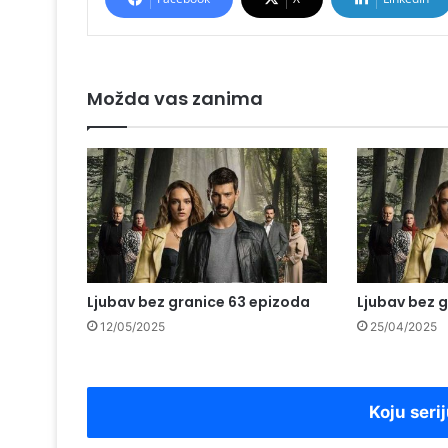
Možda vas zanima
Ljubav bez granice 63 epizoda
Ljubav bez 
12/05/2025
25/04/2025
Koju serij