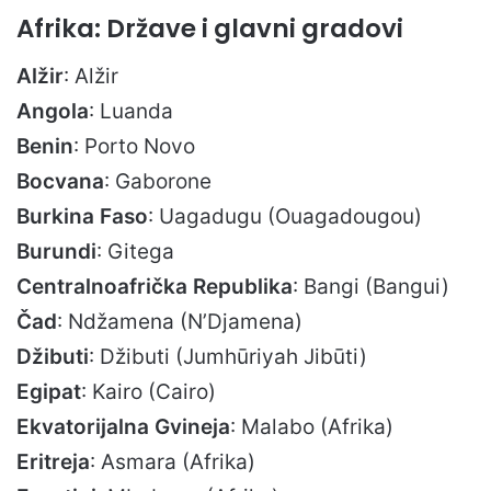
Afrika: Države i glavni gradovi
Alžir
: Alžir
Angola
: Luanda
Benin
: Porto Novo
Bocvana
: Gaborone
Burkina Faso
: Uagadugu (Ouagadougou)
Burundi
: Gitega
Centralnoafrička Republika
: Bangi (Bangui)
Čad
: Ndžamena (N’Djamena)
Džibuti
: Džibuti (Jumhūriyah Jibūti)
Egipat
: Kairo (Cairo)
Ekvatorijalna Gvineja
: Malabo (Afrika)
Eritreja
: Asmara (Afrika)