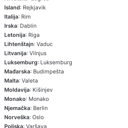
Island
: Rejkjavik
Italija
: Rim
Irska
: Dablin
Letonija
: Riga
Lihtenštajn
: Vaduc
Litvanija
: Vilnjus
Luksemburg
: Luksemburg
Mađarska
: Budimpešta
Malta
: Valeta
Moldavija
: Kišinjev
Monako
: Monako
Njemačka
: Berlin
Norveška
: Oslo
Poljska
: Varšava