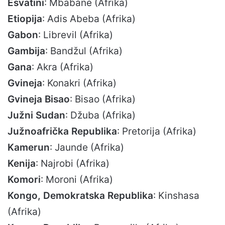
Esvatini
: Mbabane (Afrika)
Etiopija
: Adis Abeba (Afrika)
Gabon
: Librevil (Afrika)
Gambija
: Bandžul (Afrika)
Gana
: Akra (Afrika)
Gvineja
: Konakri (Afrika)
Gvineja Bisao
: Bisao (Afrika)
Južni Sudan
: Džuba (Afrika)
Južnoafrička Republika
: Pretorija (Afrika)
Kamerun
: Jaunde (Afrika)
Kenija
: Najrobi (Afrika)
Komori
: Moroni (Afrika)
Kongo, Demokratska Republika
: Kinshasa
(Afrika)