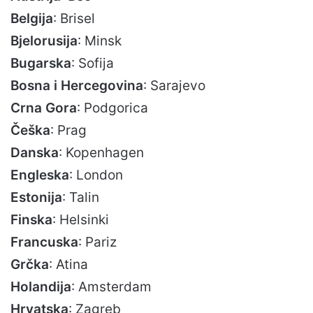
Belgija
: Brisel
Bjelorusija
: Minsk
Bugarska
: Sofija
Bosna i Hercegovina
: Sarajevo
Crna Gora
: Podgorica
Češka
: Prag
Danska
: Kopenhagen
Engleska
: London
Estonija
: Talin
Finska
: Helsinki
Francuska
: Pariz
Grčka
: Atina
Holandija
: Amsterdam
Hrvatska
: Zagreb