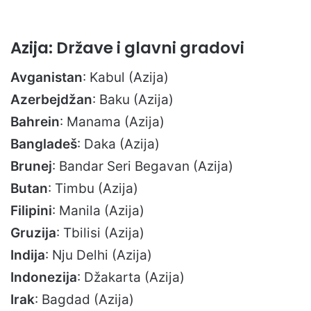
Azija: Države i glavni gradovi
Avganistan
: Kabul (Azija)
Azerbejdžan
: Baku (Azija)
Bahrein
: Manama (Azija)
Bangladeš
: Daka (Azija)
Brunej
: Bandar Seri Begavan (Azija)
Butan
: Timbu (Azija)
Filipini
: Manila (Azija)
Gruzija
: Tbilisi (Azija)
Indija
: Nju Delhi (Azija)
Indonezija
: Džakarta (Azija)
Irak
: Bagdad (Azija)