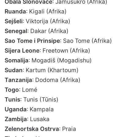
Obala Slonovače
: Jamusukro (Afrika)
Ruanda
: Kigali (Afrika)
Sejšeli
: Viktorija (Afrika)
Senegal
: Dakar (Afrika)
Sao Tome i Prinsipe
: Sao Tome (Afrika)
Sijera Leone
: Freetown (Afrika)
Somalija
: Mogadiš (Mogadishu)
Sudan
: Kartum (Khartoum)
Tanzanija
: Dodoma (Afrika)
Togo
: Lomé
Tunis
: Tunis (Tūnis)
Uganda
: Kampala
Zambija
: Lusaka
Zelenortska Ostrva
: Praia