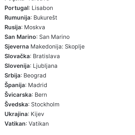
Portugal
: Lisabon
Rumunija
: Bukurešt
Rusija
: Moskva
San Marino
: San Marino
Sjeverna
Makedonija: Skoplje
Slovačka
: Bratislava
Slovenija
: Ljubljana
Srbija
: Beograd
Španija
: Madrid
Švicarska
: Bern
Švedska
: Stockholm
Ukrajina
: Kijev
Vatikan
: Vatikan