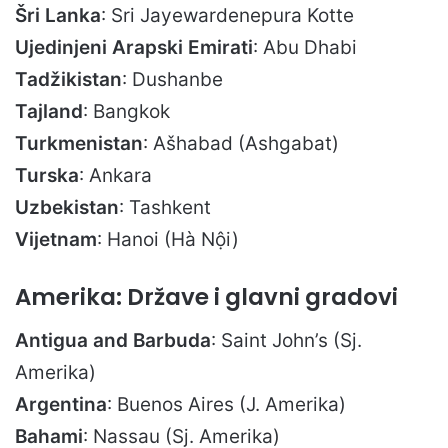
Šri Lanka
: Sri Jayewardenepura Kotte
Ujedinjeni Arapski Emirati
: Abu Dhabi
Tadžikistan
: Dushanbe
Tajland
: Bangkok
Turkmenistan
: Ašhabad (Ashgabat)
Turska
: Ankara
Uzbekistan
: Tashkent
Vijetnam
: Hanoi (Hà Nội)
Amerika: Države i glavni gradovi
Antigua and Barbuda
: Saint John’s (Sj.
Amerika)
Argentina
: Buenos Aires (J. Amerika)
Bahami
: Nassau (Sj. Amerika)