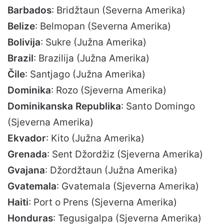
Barbados
: Bridžtaun (Severna Amerika)
Belize
: Belmopan (Severna Amerika)
Bolivija
: Sukre (Južna Amerika)
Brazil
: Brazilija (Južna Amerika)
Čile
: Santjago (Južna Amerika)
Dominika
: Rozo (Sjeverna Amerika)
Dominikanska Republika
: Santo Domingo
(Sjeverna Amerika)
Ekvador
: Kito (Južna Amerika)
Grenada
: Sent Džordžiz (Sjeverna Amerika)
Gvajana
: Džordžtaun (Južna Amerika)
Gvatemala
: Gvatemala (Sjeverna Amerika)
Haiti
: Port o Prens (Sjeverna Amerika)
Honduras
: Tegusigalpa (Sjeverna Amerika)