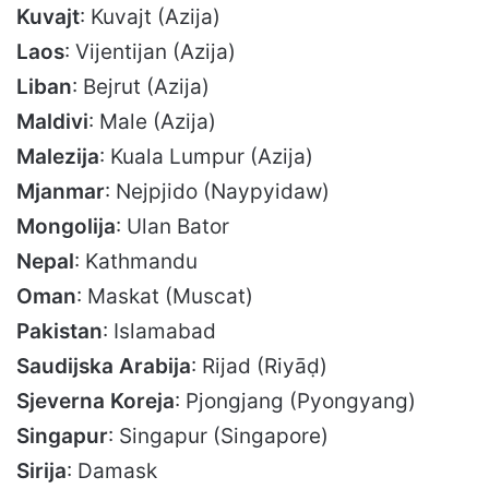
Kuvajt
: Kuvajt (Azija)
Laos
: Vijentijan (Azija)
Liban
: Bejrut (Azija)
Maldivi
: Male (Azija)
Malezija
: Kuala Lumpur (Azija)
Mjanmar
: Nejpjido (Naypyidaw)
Mongolija
: Ulan Bator
Nepal
: Kathmandu
Oman
: Maskat (Muscat)
Pakistan
: Islamabad
Saudijska Arabija
: Rijad (Riyāḍ)
Sjeverna Koreja
: Pjongjang (Pyongyang)
Singapur
: Singapur (Singapore)
Sirija
: Damask