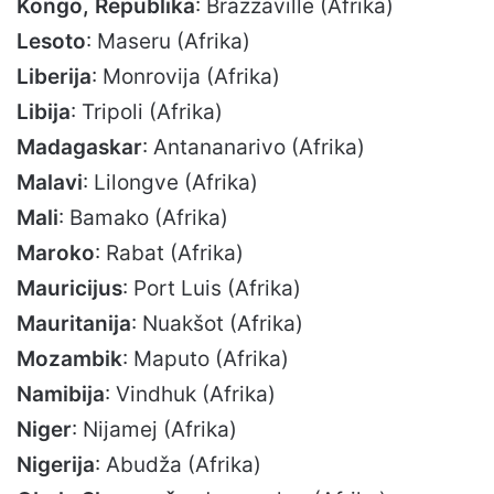
Kongo, Republika
: Brazzaville (Afrika)
Lesoto
: Maseru (Afrika)
Liberija
: Monrovija (Afrika)
Libija
: Tripoli (Afrika)
Madagaskar
: Antananarivo (Afrika)
Malavi
: Lilongve (Afrika)
Mali
: Bamako (Afrika)
Maroko
: Rabat (Afrika)
Mauricijus
: Port Luis (Afrika)
Mauritanija
: Nuakšot (Afrika)
Mozambik
: Maputo (Afrika)
Namibija
: Vindhuk (Afrika)
Niger
: Nijamej (Afrika)
Nigerija
: Abudža (Afrika)