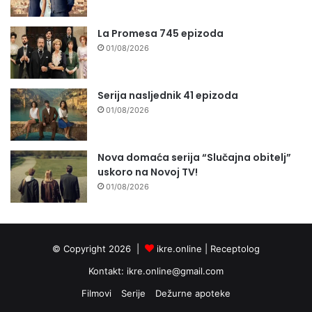
La Promesa 745 epizoda
01/08/2026
Serija nasljednik 41 epizoda
01/08/2026
Nova domaća serija “Slučajna obitelj”
uskoro na Novoj TV!
01/08/2026
© Copyright 2026 |
ikre.online |
Receptolog
Kontakt:
ikre.online@gmail.com
Filmovi
Serije
Dežurne apoteke