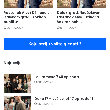
Rastanak Alye i Džihana u
Daleki grad: Neočekivan
Dalekom gradu šokirao
rastanak Alye i Džihana
publiku!
šokirao publiku!
02/08/2026
01/08/2026
Koju seriju volite gledati ?
Najnovije
La Promesa 748 epizoda
06/08/2026
Daha 17 – Još uvijek 17 epizoda 11
06/08/2026