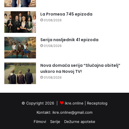
La Promesa 745 epizoda
01/08/2026
Serija nasljednik 41 epizoda
01/08/2026
Nova domaća serija “Slučajna obitelj”
uskoro na Novoj TV!
01/08/2026
© Copyright 2026 |
ikre.online |
Receptolog
Kontakt:
ikre.online@gmail.com
Filmovi
Serije
Dežurne apoteke