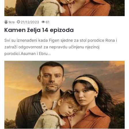
Ikre
21/12/2023
61
Kamen želja 14 epizoda
Svi su iznenađeni kada Figen sjedne za stol porodice Rona i
zatraži odgovornost za nepravdu učinjenu njezinoj
porodici.Asuman i Ebru…