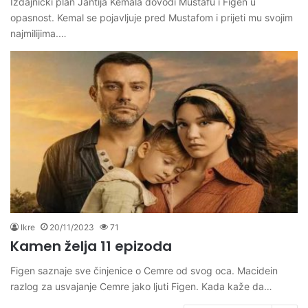
Izdajnički plan Jantija Kemala dovodi Mustafu i Figen u
opasnost. Kemal se pojavljuje pred Mustafom i prijeti mu svojim
najmilijima.…
Ikre
20/11/2023
71
Kamen želja 11 epizoda
Figen saznaje sve činjenice o Cemre od svog oca. Macidein
razlog za usvajanje Cemre jako ljuti Figen. Kada kaže da…