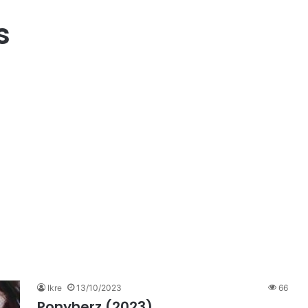
s
Ikre
13/10/2023
66
Ponyherz (2023)