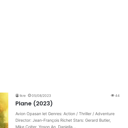
Ikre
05/08/2023
44
Plane (2023)
Avion Opasan let Genres: Action / Thriller / Adventure
Director: Jean-François Richet Stars: Gerard Butler,
Mike Colter, Yoson An, Daniella…