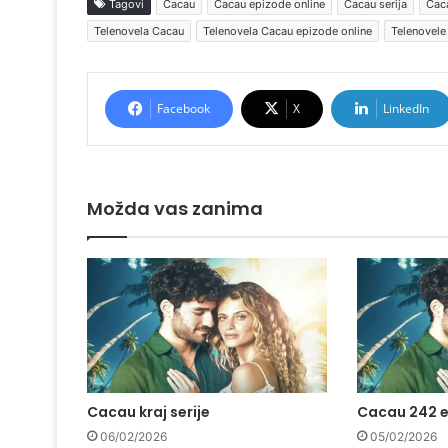
Tagovi
Cacau
Cacau epizode online
Cacau serija
Caca
Telenovela Cacau
Telenovela Cacau epizode online
Telenovele
Facebook
X
LinkedIn
Možda vas zanima
Cacau kraj serije
Cacau 242 
06/02/2026
05/02/2026