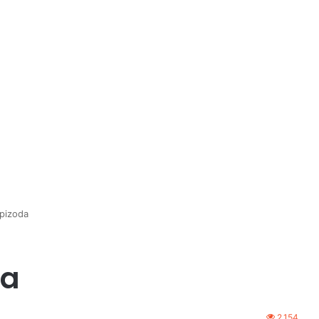
pizoda
da
2,154