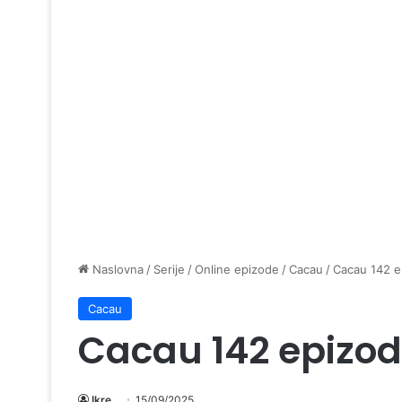
Naslovna
/
Serije
/
Online epizode
/
Cacau
/
Cacau 142 e
Cacau
Cacau 142 epizo
Ikre
15/09/2025