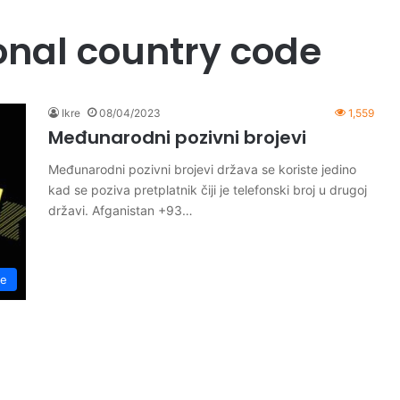
onal country code
Ikre
08/04/2023
1,559
Međunarodni pozivni brojevi
Međunarodni pozivni brojevi država se koriste jedino
kad se poziva pretplatnik čiji je telefonski broj u drugoj
državi. Afganistan +93…
je