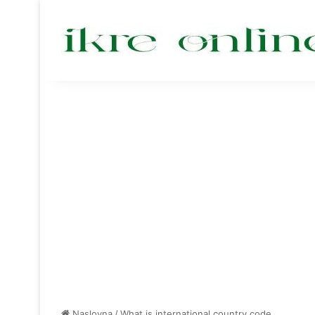
Naslovna
/
What is international country code