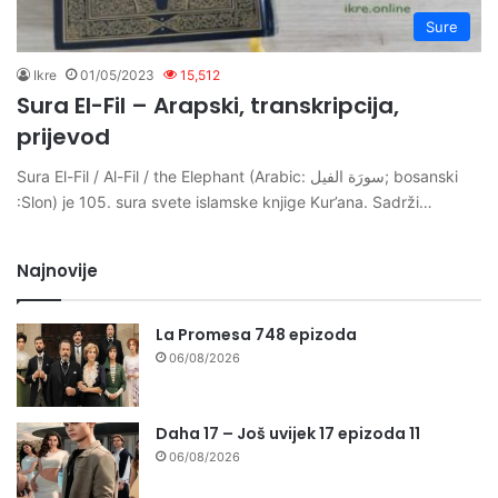
Sure
Ikre
01/05/2023
15,512
Sura El-Fil – Arapski, transkripcija,
prijevod
Sura El-Fil / Al-Fil / the Elephant (Arabic: سورَة الفیل; bosanski
:Slon) je 105. sura svete islamske knjige Kur’ana. Sadrži…
Najnovije
La Promesa 748 epizoda
06/08/2026
Daha 17 – Još uvijek 17 epizoda 11
06/08/2026