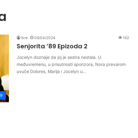
ja
Ikre
09/04/2024
162
Senjorita ’89 Epizoda 2
Jocelyn doznaje da joj je sestra nestala. U
međuvremenu, u prisutnosti sponzora, Nora prevarom
uvuče Dolores, Marija i Jocelyn u…
89