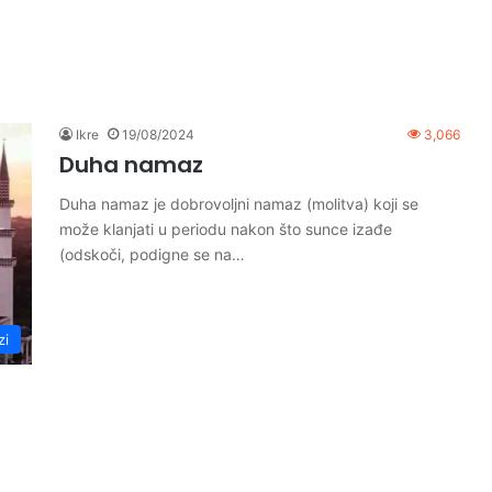
Ikre
19/08/2024
3,066
Duha namaz
Duha namaz je dobrovoljni namaz (molitva) koji se
može klanjati u periodu nakon što sunce izađe
(odskoči, podigne se na…
zi