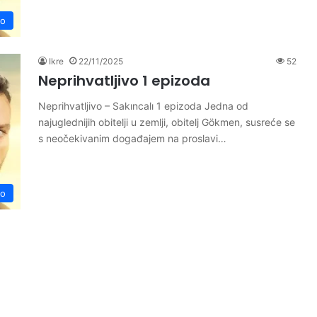
vo
Ikre
22/11/2025
52
Neprihvatljivo 1 epizoda
Neprihvatljivo – Sakıncalı 1 epizoda Jedna od
najuglednijih obitelji u zemlji, obitelj Gökmen, susreće se
s neočekivanim događajem na proslavi…
vo