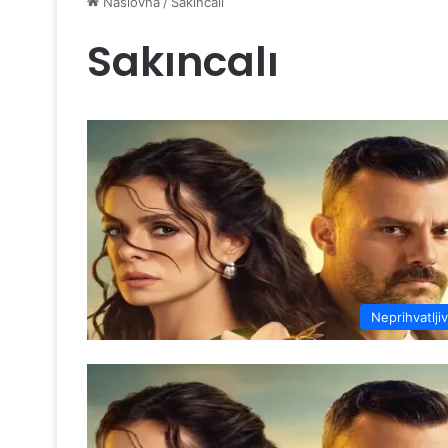
Naslovna
/
Sakıncalı
Sakıncalı
Neprihvatlji