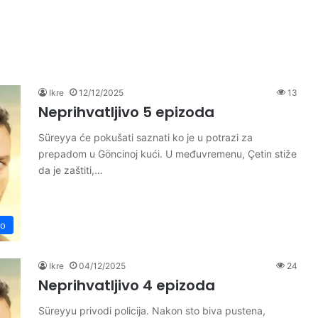
Ikre
12/12/2025
13
Neprihvatljivo 5 epizoda
Süreyya će pokušati saznati ko je u potrazi za
prepadom u Göncinoj kući. U međuvremenu, Çetin stiže
da je zaštiti,…
vo
Ikre
04/12/2025
24
Neprihvatljivo 4 epizoda
Süreyyu privodi policija. Nakon sto biva pustena,