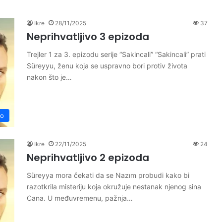
Ikre
28/11/2025
37
Neprihvatljivo 3 epizoda
Trejler 1 za 3. epizodu serije “Sakincali” “Sakincali” prati
Süreyyu, ženu koja se uspravno bori protiv života
nakon što je…
vo
Ikre
22/11/2025
24
Neprihvatljivo 2 epizoda
Süreyya mora čekati da se Nazım probudi kako bi
razotkrila misteriju koja okružuje nestanak njenog sina
Cana. U međuvremenu, pažnja…