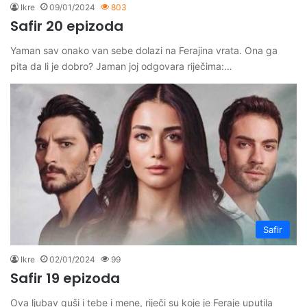
Ikre
09/01/2024
803
Safir 20 epizoda
Yaman sav onako van sebe dolazi na Ferajina vrata. Ona ga
pita da li je dobro? Jaman joj odgovara riječima:…
Safir
Ikre
02/01/2024
99
Safir 19 epizoda
Ova ljubav guši i tebe i mene, riječi su koje je Feraje uputila