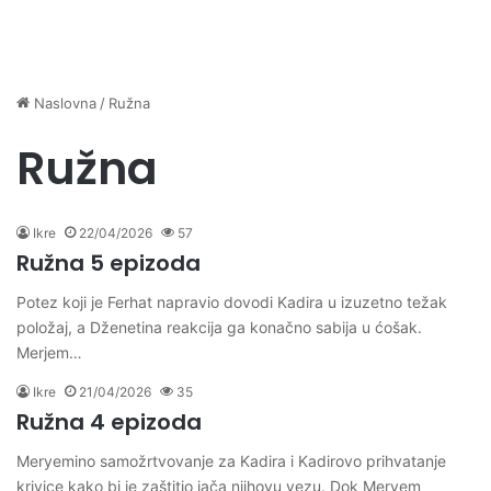
Naslovna
/
Ružna
Ružna
Ikre
22/04/2026
57
Ružna 5 epizoda
Potez koji je Ferhat napravio dovodi Kadira u izuzetno težak
položaj, a Dženetina reakcija ga konačno sabija u ćošak.
Merjem…
Ikre
21/04/2026
35
Ružna 4 epizoda
Meryemino samožrtvovanje za Kadira i Kadirovo prihvatanje
krivice kako bi je zaštitio jača njihovu vezu. Dok Meryem