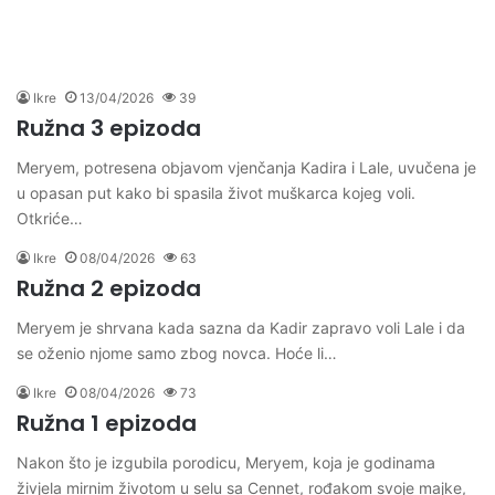
Ikre
13/04/2026
39
Ružna 3 epizoda
Meryem, potresena objavom vjenčanja Kadira i Lale, uvučena je
u opasan put kako bi spasila život muškarca kojeg voli.
Otkriće…
Ikre
08/04/2026
63
Ružna 2 epizoda
Meryem je shrvana kada sazna da Kadir zapravo voli Lale i da
se oženio njome samo zbog novca. Hoće li…
Ikre
08/04/2026
73
Ružna 1 epizoda
Nakon što je izgubila porodicu, Meryem, koja je godinama
živjela mirnim životom u selu sa Cennet, rođakom svoje majke,