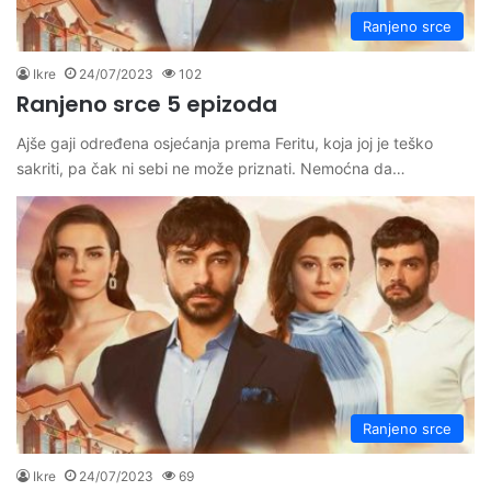
Ranjeno srce
Ikre
24/07/2023
102
Ranjeno srce 5 epizoda
Ajše gaji određena osjećanja prema Feritu, koja joj je teško
sakriti, pa čak ni sebi ne može priznati. Nemoćna da…
Ranjeno srce
Ikre
24/07/2023
69