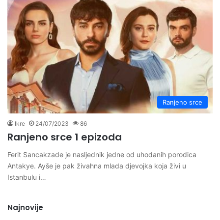
Ranjeno srce
Ikre
24/07/2023
86
Ranjeno srce 1 epizoda
Ferit Sancakzade je nasljednik jedne od uhodanih porodica
Antakye. Ayše je pak živahna mlada djevojka koja živi u
Istanbulu i…
Najnovije