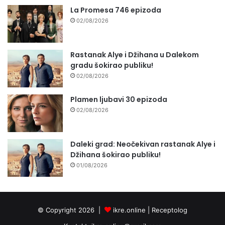
La Promesa 746 epizoda
02/08/2026
Rastanak Alye i Džihana u Dalekom
gradu šokirao publiku!
02/08/2026
Plamen ljubavi 30 epizoda
02/08/2026
Daleki grad: Neočekivan rastanak Alye i
Džihana šokirao publiku!
01/08/2026
© Copyright 2026 |
ikre.online |
Receptolog