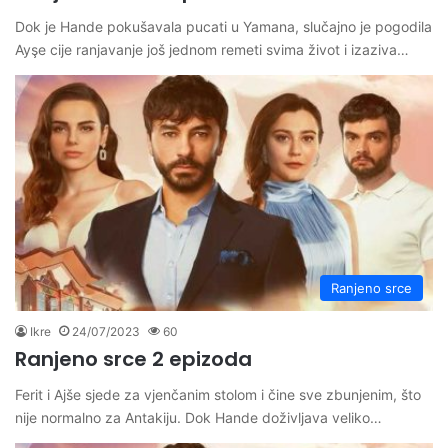
Dok je Hande pokušavala pucati u Yamana, slučajno je pogodila
Ayşe cije ranjavanje još jednom remeti svima život i izaziva…
Ranjeno srce
Ikre
24/07/2023
60
Ranjeno srce 2 epizoda
Ferit i Ajše sjede za vjenčanim stolom i čine sve zbunjenim, što
nije normalno za Antakiju. Dok Hande doživljava veliko…