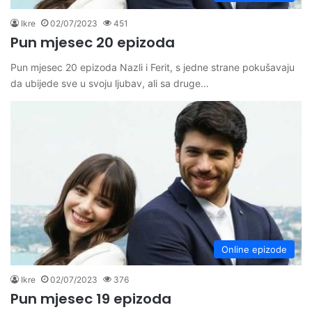
Ikre
02/07/2023
451
Pun mjesec 20 epizoda
Pun mjesec 20 epizoda Nazli i Ferit, s jedne strane pokušavaju
da ubijede sve u svoju ljubav, ali sa druge…
Online epizode
Ikre
02/07/2023
376
Pun mjesec 19 epizoda