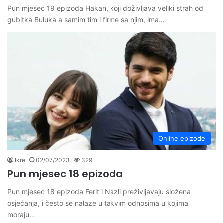
Pun mjesec 19 epizoda Hakan, koji doživljava veliki strah od
gubitka Buluka a samim tim i firme sa njim, ima…
Online epizode
Ikre
02/07/2023
329
Pun mjesec 18 epizoda
Pun mjesec 18 epizoda Ferit i Nazli preživljavaju složena
osjećanja, i često se nalaze u takvim odnosima u kojima
moraju…