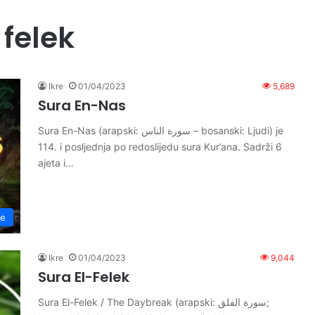
 felek
Ikre
01/04/2023
5,689
Sura En-Nas
Sura En-Nas (arapski: سورة الناس – bosanski: Ljudi) je
114. i posljednja po redoslijedu sura Kur’ana. Sadrži 6
ajeta i…
re
Ikre
01/04/2023
9,044
Sura El-Felek
Sura El-Felek / The Daybreak (arapski: سورة الفلق;