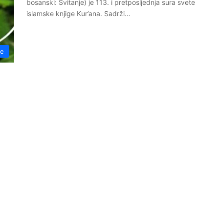
bosanski: Svitanje) je 113. i pretposljednja sura svete
islamske knjige Kur’ana. Sadrži…
re