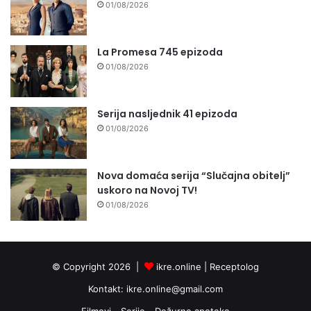
01/08/2026
La Promesa 745 epizoda
01/08/2026
Serija nasljednik 41 epizoda
01/08/2026
Nova domaća serija “Slučajna obitelj”
uskoro na Novoj TV!
01/08/2026
© Copyright 2026 |
ikre.online |
Receptolog
Kontakt:
ikre.online@gmail.com
Filmovi
Serije
Dežurne apoteke