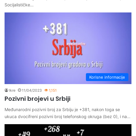
Socijalističke…
Korisne informacije
Ikre
11/04/2023
1,151
Pozivni brojevi u Srbiji
Međunarodni pozivni broj za Srbiju je +381, nakon toga se
ukuca dvocifreni pozivni broj telefonskog okruga (bez 0), i na…