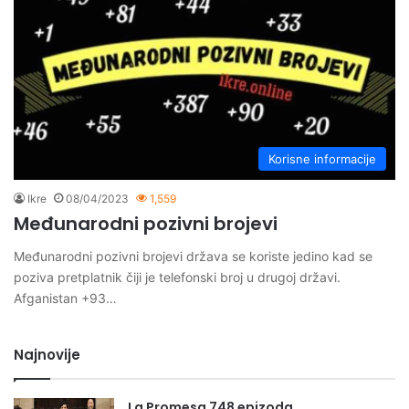
Korisne informacije
Ikre
08/04/2023
1,559
Međunarodni pozivni brojevi
Međunarodni pozivni brojevi država se koriste jedino kad se
poziva pretplatnik čiji je telefonski broj u drugoj državi.
Afganistan +93…
Najnovije
La Promesa 748 epizoda