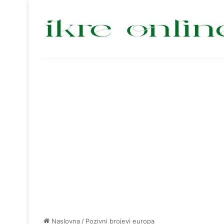
Naslovna
/
Pozivni brojevi europa