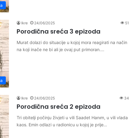
ća
Ikre
24/06/2025
51
Porodična sreća 3 epizoda
Murat dolazi do situacije u kojoj mora reagirati na način
na koji inače ne bi ali je ovaj put primoran.…
ća
Ikre
24/06/2025
34
Porodična sreća 2 epizoda
Tri obitelji počinju živjeti u vili Saadet Hanım, u vili vlada
kaos. Emin odlazi u radionicu u kojoj je prije…