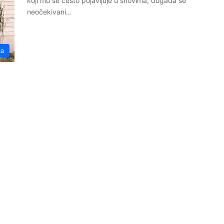
koji mu se često pojavljuje u snovima, događa se
neočekivani…
ća