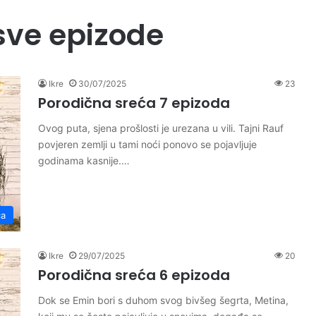
sve epizode
Ikre
30/07/2025
23
Porodična sreća 7 epizoda
Ovog puta, sjena prošlosti je urezana u vili. Tajni Rauf
povjeren zemlji u tami noći ponovo se pojavljuje
godinama kasnije.…
ća
Ikre
29/07/2025
20
Porodična sreća 6 epizoda
Dok se Emin bori s duhom svog bivšeg šegrta, Metina,