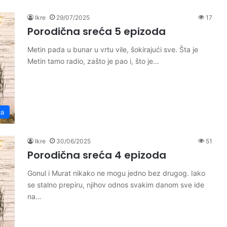
Ikre
29/07/2025
17
Porodična sreća 5 epizoda
Metin pada u bunar u vrtu vile, šokirajući sve. Šta je
Metin tamo radio, zašto je pao i, što je…
ća
Ikre
30/06/2025
51
Porodična sreća 4 epizoda
Gonul i Murat nikako ne mogu jedno bez drugog. Iako
se stalno prepiru, njihov odnos svakim danom sve ide
na…