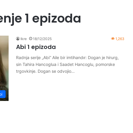
enje 1 epizoda
Ikre
18/12/2025
1,263
Abi 1 epizoda
Radnja serije „Abi“ Aile bir imtihandır: Dogan je hirurg,
sin Tahira Hancoglua i Saadet Hancoglu, pomorske
trgovkinje. Dogan se odvojio…
bi