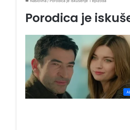
Naslovna
/
Porodica je iskušenje 1 epizoda
Porodica je iskuš
A