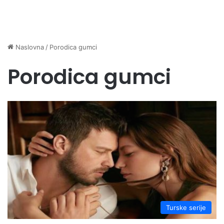
Naslovna
/
Porodica gumci
Porodica gumci
Turske serije