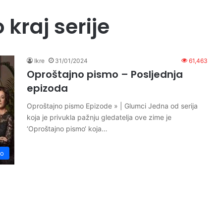
kraj serije
Ikre
31/01/2024
61,463
Oproštajno pismo – Posljednja
epizoda
Oproštajno pismo Epizode » | Glumci Jedna od serija
koja je privukla pažnju gledatelja ove zime je
‘Oproštajno pismo‘ koja…
mo