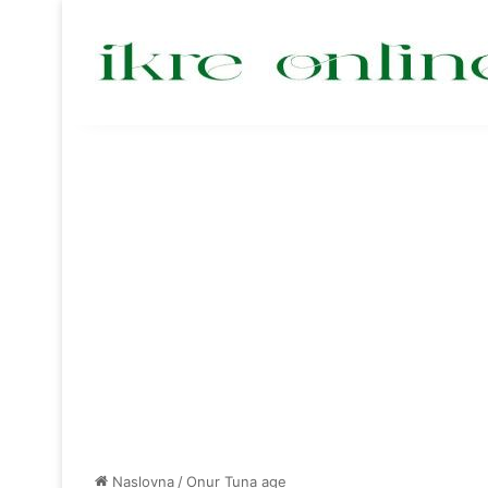
Naslovna
/
Onur Tuna age