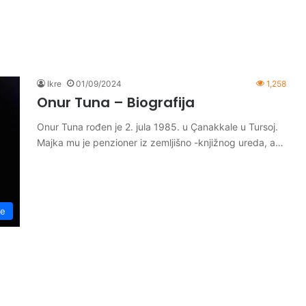
Ikre
01/09/2024
1,258
Onur Tuna – Biografija
Onur Tuna rođen je 2. jula 1985. u Çanakkale u Tursoj.
Majka mu je penzioner iz zemljišno -knjižnog ureda, a…
je