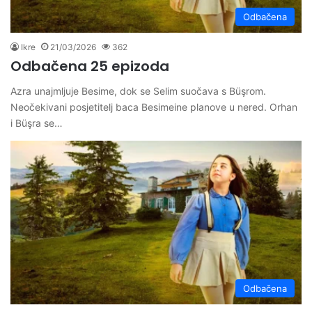
Odbačena
Ikre
21/03/2026
362
Odbačena 25 epizoda
Azra unajmljuje Besime, dok se Selim suočava s Büşrom.
Neočekivani posjetitelj baca Besimeine planove u nered. Orhan
i Büşra se…
Odbačena