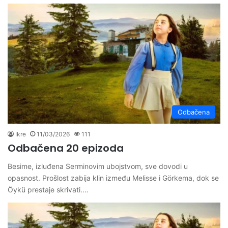
Odbačena
Ikre
11/03/2026
111
Odbačena 20 epizoda
Besime, izluđena Serminovim ubojstvom, sve dovodi u
opasnost. Prošlost zabija klin između Melisse i Görkema, dok se
Öykü prestaje skrivati.…