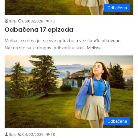
Odbačena
Ikre
05/03/2026
76
Odbačena 17 epizoda
Melisa je sretna jer su sve optuzbe u vezi krađe otkrivene.
Nakon sto su je drugovi prihvatili u skoli, Melissa…
Odbačena
Ikre
04/03/2026
78