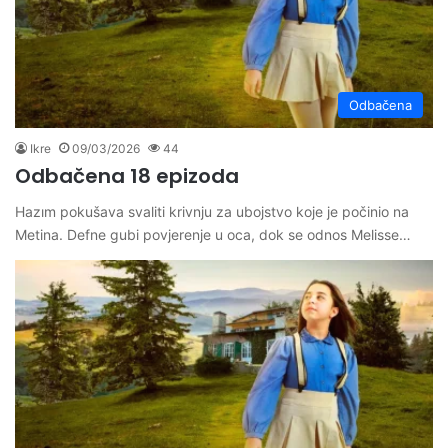
Odbačena
Ikre
09/03/2026
44
Odbačena 18 epizoda
Hazım pokušava svaliti krivnju za ubojstvo koje je počinio na
Metina. Defne gubi povjerenje u oca, dok se odnos Melisse…