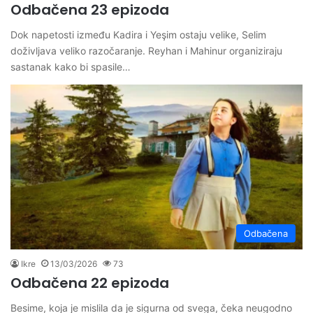
Odbačena 23 epizoda
Dok napetosti između Kadira i Yeşim ostaju velike, Selim
doživljava veliko razočaranje. Reyhan i Mahinur organiziraju
sastanak kako bi spasile…
Odbačena
Ikre
13/03/2026
73
Odbačena 22 epizoda
Besime, koja je mislila da je sigurna od svega, čeka neugodno