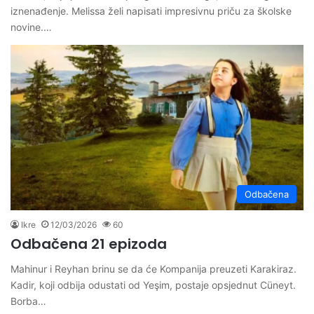
iznenađenje. Melissa želi napisati impresivnu priču za školske
novine.…
Odbačena
Ikre
12/03/2026
60
Odbačena 21 epizoda
Mahinur i Reyhan brinu se da će Kompanija preuzeti Karakiraz.
Kadir, koji odbija odustati od Yeşim, postaje opsjednut Cüneyt.
Borba…