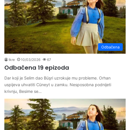
Odbačena
Ikre
10/03/2026
67
Odbačena 19 epizoda
Dar koji je Selim dao Büşri uzrokuje mu probleme. Orhan
uspijeva uhvatiti Cüneyt u zamku. Nesposobna podnijeti
krivnju, Besime se…