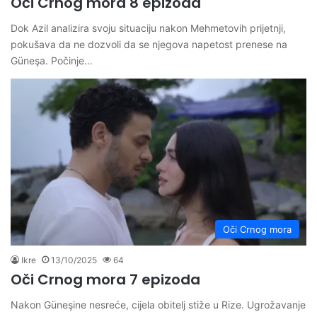
Oči Crnog mora 8 epizoda
Dok Azil analizira svoju situaciju nakon Mehmetovih prijetnji,
pokušava da ne dozvoli da se njegova napetost prenese na
Güneşa. Počinje…
Oči Crnog mora
Ikre
13/10/2025
64
Oči Crnog mora 7 epizoda
Nakon Güneşine nesreće, cijela obitelj stiže u Rize. Ugrožavanje