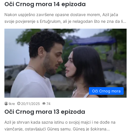
Oči Crnog mora 14 epizoda
Nakon uspješno završene opasne dostave morem, Azil jača
svoje povjerenje s Ertuğrulom, ali je nelagodan što ne zna da li…
Oči Crnog mora
Ikre
20/11/2025
74
Oči Crnog mora 13 epizoda
Azil je shrvan kada sazna istinu o svojoj majci i ne dođe na
vjenčanje, ostavljajući Güneş samu. Güneş je šokirana…