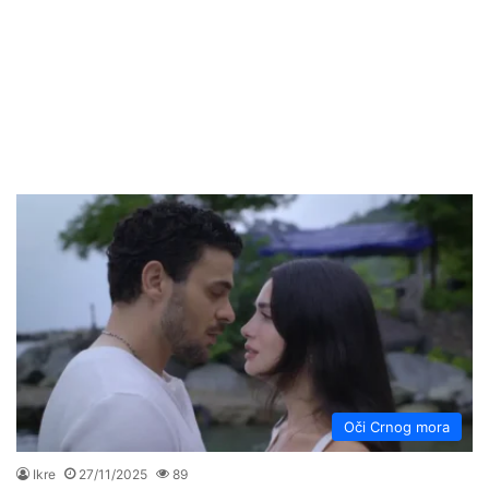
Oči Crnog mora
Ikre
27/11/2025
89