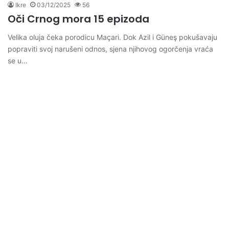
Ikre
03/12/2025
56
Oči Crnog mora 15 epizoda
Velika oluja čeka porodicu Maçari. Dok Azil i Güneş pokušavaju
popraviti svoj narušeni odnos, sjena njihovog ogorčenja vraća
se u…