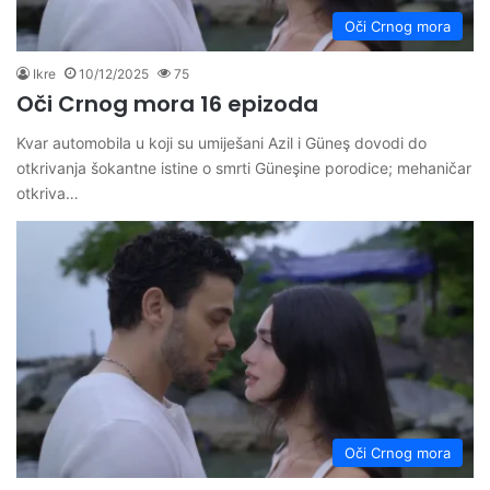
Oči Crnog mora
Ikre
10/12/2025
75
Oči Crnog mora 16 epizoda
Kvar automobila u koji su umiješani Azil i Güneş dovodi do
otkrivanja šokantne istine o smrti Güneşine porodice; mehaničar
otkriva…
Oči Crnog mora