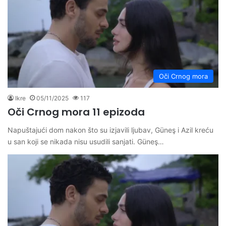
Oči Crnog mora
Ikre
05/11/2025
117
Oči Crnog mora 11 epizoda
Napuštajući dom nakon što su izjavili ljubav, Güneş i Azil kreću
u san koji se nikada nisu usudili sanjati. Güneş…