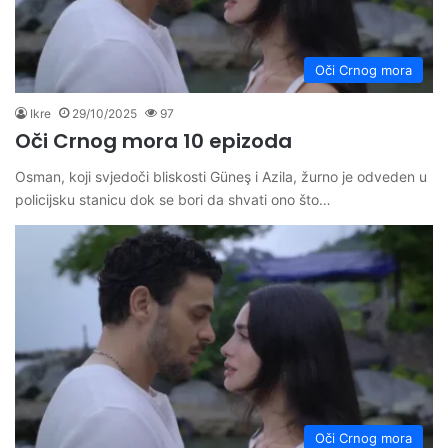
Oči Crnog mora
Ikre
29/10/2025
97
Oči Crnog mora 10 epizoda
Osman, koji svjedoči bliskosti Güneş i Azila, žurno je odveden u
policijsku stanicu dok se bori da shvati ono što…
Oči Crnog mora