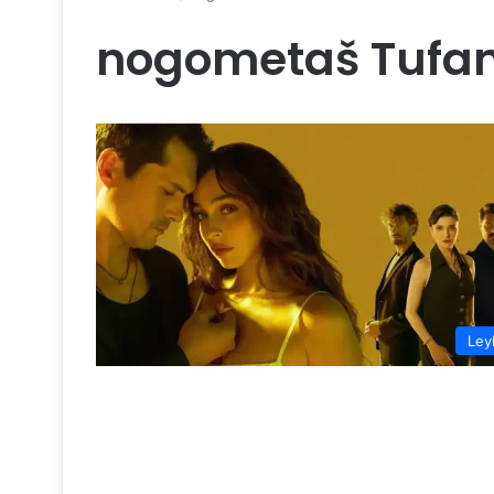
nogometaš Tufa
Ley