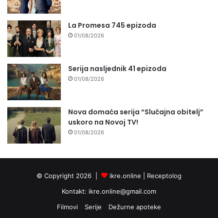
La Promesa 745 epizoda
01/08/2026
Serija nasljednik 41 epizoda
01/08/2026
Nova domaća serija “Slučajna obitelj”
uskoro na Novoj TV!
01/08/2026
© Copyright 2026 |
ikre.online |
Receptolog
Kontakt:
ikre.online@gmail.com
Filmovi
Serije
Dežurne apoteke