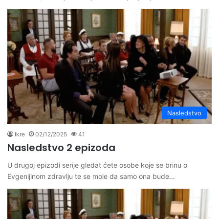
Nasledstvo
Ikre
02/12/2025
41
Nasledstvo 2 epizoda
U drugoj epizodi serije gledat ćete osobe koje se brinu o
Evgenijinom zdravlju te se mole da samo ona bude…