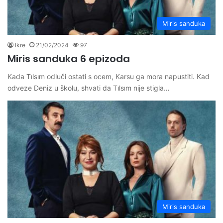
Miris sanduka
Ikre
21/02/2024
97
Miris sanduka 6 epizoda
Kada Tılsım odluči ostati s ocem, Karsu ga mora napustiti. Kad
odveze Deniz u školu, shvati da Tılsım nije stigla…
Miris sanduka