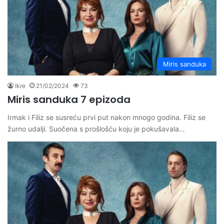
Miris sanduka
Ikre
21/02/2024
73
Miris sanduka 7 epizoda
Irmak i Filiz se susreću prvi put nakon mnogo godina. Filiz se
žurno udalji. Suočena s prošlošću koju je pokušavala…