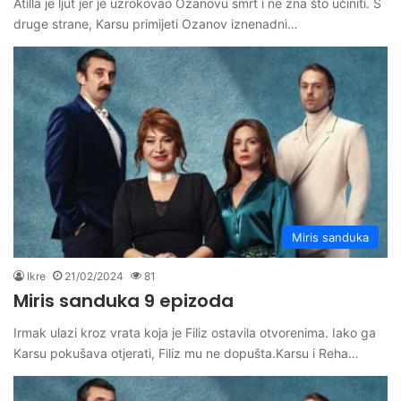
Atilla je ljut jer je uzrokovao Ozanovu smrt i ne zna što učiniti. S
druge strane, Karsu primijeti Ozanov iznenadni…
Miris sanduka
Ikre
21/02/2024
81
Miris sanduka 9 epizoda
Irmak ulazi kroz vrata koja je Filiz ostavila otvorenima. Iako ga
Karsu pokušava otjerati, Filiz mu ne dopušta.Karsu i Reha…