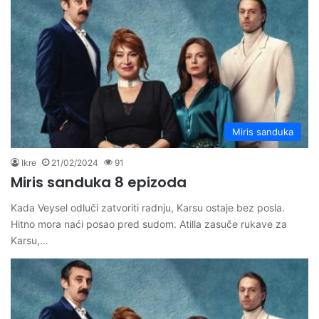
Miris sanduka
Ikre
21/02/2024
91
Miris sanduka 8 epizoda
Kada Veysel odluči zatvoriti radnju, Karsu ostaje bez posla.
Hitno mora naći posao pred sudom. Atilla zasuče rukave za
Karsu,…