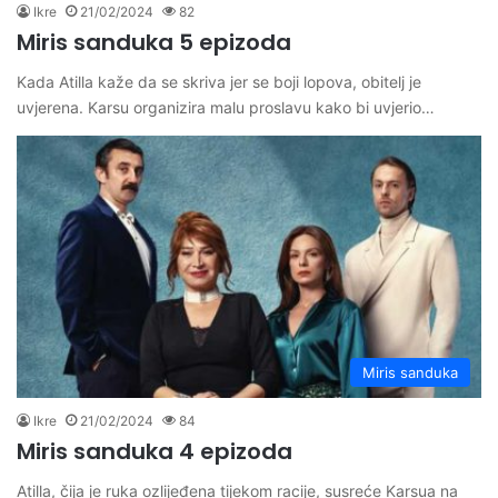
Ikre
21/02/2024
82
Miris sanduka 5 epizoda
Kada Atilla kaže da se skriva jer se boji lopova, obitelj je
uvjerena. Karsu organizira malu proslavu kako bi uvjerio…
Miris sanduka
Ikre
21/02/2024
84
Miris sanduka 4 epizoda
Atilla, čija je ruka ozlijeđena tijekom racije, susreće Karsua na