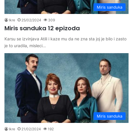
Miris sanduka
Ikre
25/02/2024
309
Miris sanduka 12 epizoda
Karsu se izvinjava Atili i kaze mu da ne zna sta joj je bilo i zasto
je to uradila, misleci…
Miris sanduka
Ikre
21/02/2024
192