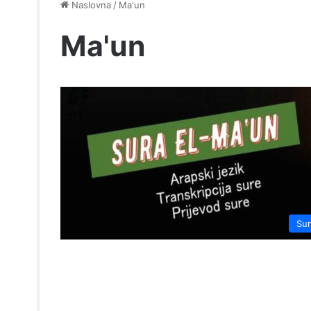
Naslovna
/
Ma'un
Ma'un
Su