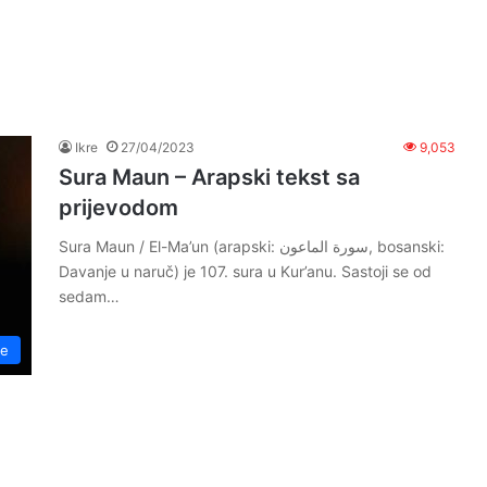
Ikre
27/04/2023
9,053
Sura Maun – Arapski tekst sa
prijevodom
Sura Maun / El-Ma’un (arapski: سورة الماعون, bosanski:
Davanje u naruč) je 107. sura u Kur’anu. Sastoji se od
sedam…
re