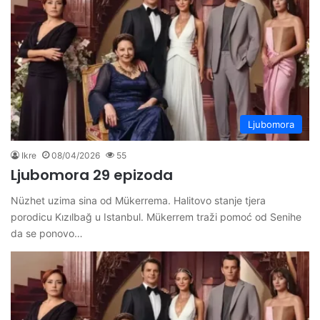
Ljubomora
Ikre
08/04/2026
55
Ljubomora 29 epizoda
Nüzhet uzima sina od Mükerrema. Halitovo stanje tjera
porodicu Kızılbağ u Istanbul. Mükerrem traži pomoć od Senihe
da se ponovo…