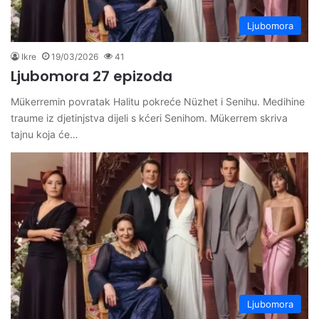
Ljubomora
Ikre
19/03/2026
41
Ljubomora 27 epizoda
Mükerremin povratak Halitu pokreće Nüzhet i Senihu. Medihine
traume iz djetinjstva dijeli s kćeri Senihom. Mükerrem skriva
tajnu koja će…
Ljubomora