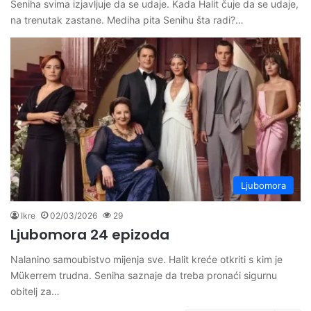
Seniha svima izjavljuje da se udaje. Kada Halit čuje da se udaje,
na trenutak zastane. Mediha pita Senihu šta radi?…
Ljubomora
Ikre
02/03/2026
29
Ljubomora 24 epizoda
Nalanino samoubistvo mijenja sve. Halit kreće otkriti s kim je
Mükerrem trudna. Seniha saznaje da treba pronaći sigurnu
obitelj za…