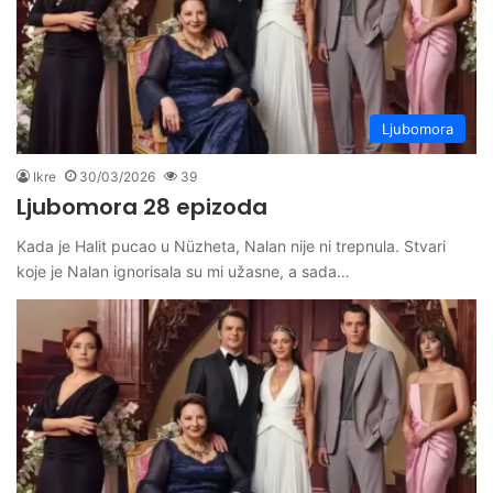
Ljubomora
Ikre
30/03/2026
39
Ljubomora 28 epizoda
Kada je Halit pucao u Nüzheta, Nalan nije ni trepnula. Stvari
koje je Nalan ignorisala su mi užasne, a sada…