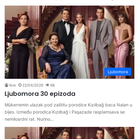
Ljubomora
Ikre
22/04/2026
68
Ljubomora 30 epizoda
Mükerremin ulazak pod zaštitu porodice Kızılbağ baca Nalan u
bijes. Između porodica Kızılbağ i Paşazade rasplamsava se
nemilosrdni rat. Nurino…