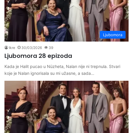
Ljubomora
Ikre
30/03/2026
39
Ljubomora 28 epizoda
Kada je Halit pucao u Nüzheta, Nalan nije ni trepnula. Stvari
koje je Nalan ignorisala su mi užasne, a sada…