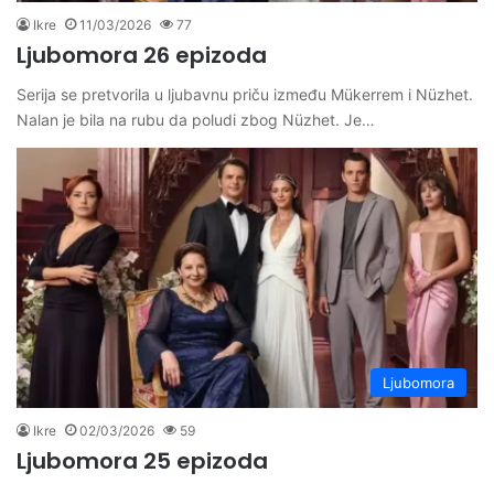
Ikre
11/03/2026
77
Ljubomora 26 epizoda
Serija se pretvorila u ljubavnu priču između Mükerrem i Nüzhet.
Nalan je bila na rubu da poludi zbog Nüzhet. Je…
Ljubomora
Ikre
02/03/2026
59
Ljubomora 25 epizoda