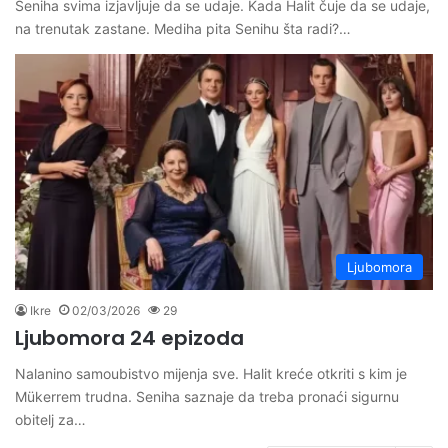
Seniha svima izjavljuje da se udaje. Kada Halit čuje da se udaje,
na trenutak zastane. Mediha pita Senihu šta radi?…
Ljubomora
Ikre
02/03/2026
29
Ljubomora 24 epizoda
Nalanino samoubistvo mijenja sve. Halit kreće otkriti s kim je
Mükerrem trudna. Seniha saznaje da treba pronaći sigurnu
obitelj za…