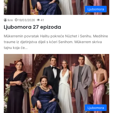
Ljubomora
Ikre
19/03/2026
41
Ljubomora 27 epizoda
Mükerremin povratak Halitu pokreće Nüzhet i Senihu. Medihine
traume iz djetinjstva dijeli s kćeri Senihom. Mükerrem skriva
tajnu koja će…
Ljubomora