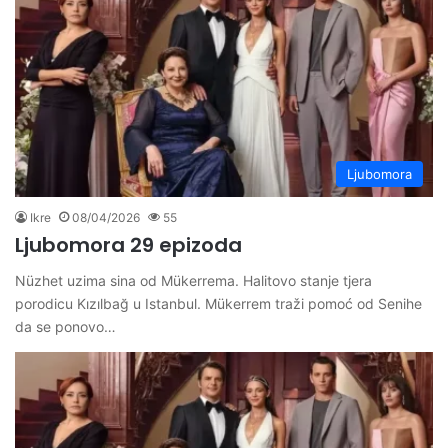
Ljubomora
Ikre
08/04/2026
55
Ljubomora 29 epizoda
Nüzhet uzima sina od Mükerrema. Halitovo stanje tjera
porodicu Kızılbağ u Istanbul. Mükerrem traži pomoć od Senihe
da se ponovo…