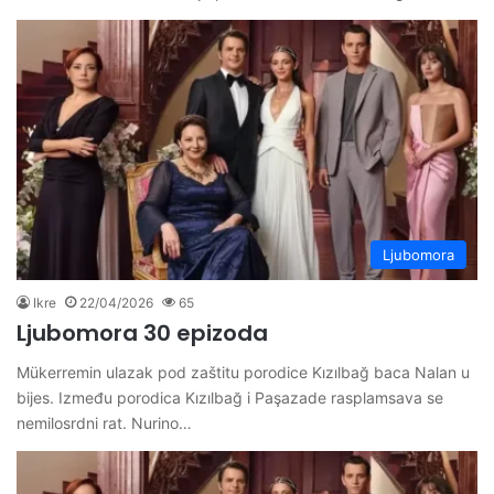
Ljubomora
Ikre
22/04/2026
65
Ljubomora 30 epizoda
Mükerremin ulazak pod zaštitu porodice Kızılbağ baca Nalan u
bijes. Između porodica Kızılbağ i Paşazade rasplamsava se
nemilosrdni rat. Nurino…