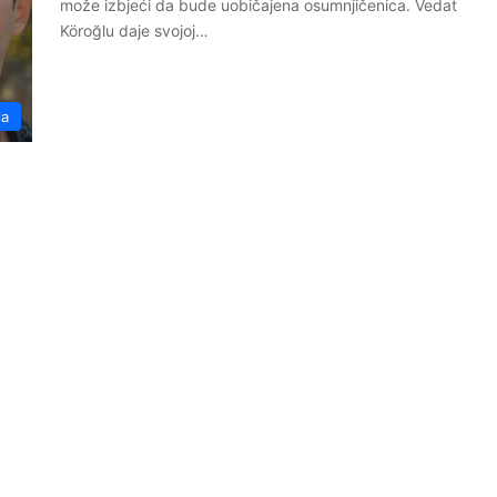
može izbjeći da bude uobičajena osumnjičenica. Vedat
Köroğlu daje svojoj…
la