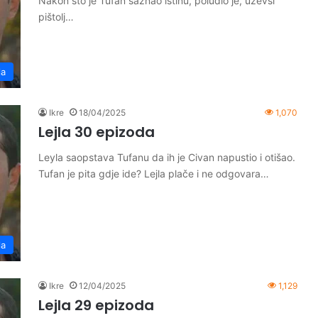
Nakon sto je Tufan saznao istinu, poludio je, uzevši
pištolj…
la
Ikre
18/04/2025
1,070
Lejla 30 epizoda
Leyla saopstava Tufanu da ih je Civan napustio i otišao.
Tufan je pita gdje ide? Lejla plače i ne odgovara…
la
Ikre
12/04/2025
1,129
Lejla 29 epizoda