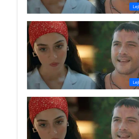
Lej
Lej