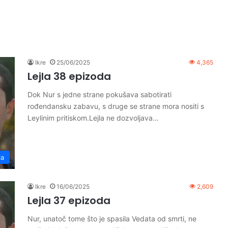
Ikre
25/06/2025
4,365
Lejla 38 epizoda
Dok Nur s jedne strane pokušava sabotirati
rođendansku zabavu, s druge se strane mora nositi s
Leylinim pritiskom.Lejla ne dozvoljava…
la
Ikre
16/06/2025
2,609
Lejla 37 epizoda
Nur, unatoč tome što je spasila Vedata od smrti, ne