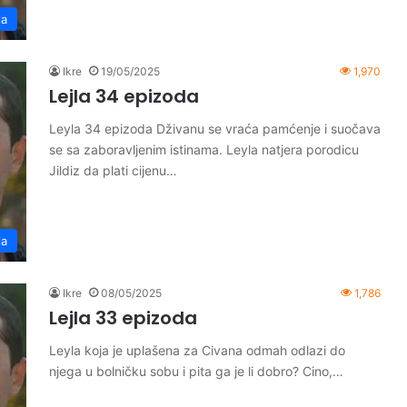
la
Ikre
19/05/2025
1,970
Lejla 34 epizoda
Leyla 34 epizoda Dživanu se vraća pamćenje i suočava
se sa zaboravljenim istinama. Leyla natjera porodicu
Jildiz da plati cijenu…
la
Ikre
08/05/2025
1,786
Lejla 33 epizoda
Leyla koja je uplašena za Civana odmah odlazi do
njega u bolničku sobu i pita ga je li dobro? Cino,…