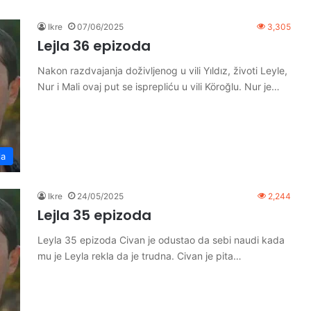
Ikre
07/06/2025
3,305
Lejla 36 epizoda
Nakon razdvajanja doživljenog u vili Yıldız, životi Leyle,
Nur i Mali ovaj put se isprepliću u vili Köroğlu. Nur je…
la
Ikre
24/05/2025
2,244
Lejla 35 epizoda
Leyla 35 epizoda Civan je odustao da sebi naudi kada
mu je Leyla rekla da je trudna. Civan je pita…