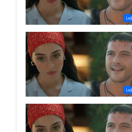
Lej
Lej