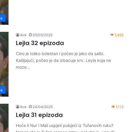
la
Ikre
05/05/2025
1,452
Lejla 32 epizoda
Cino je toliko bolestan i počeo je jako da salbi.
Kašljajući, počeo je da izbacuje krv. Leyla koja ne
moze…
la
Ikre
24/04/2025
1,112
Lejla 31 epizoda
Hoće li Nur i Mali uspjeti pobjeći iz Tufanovih ruku?