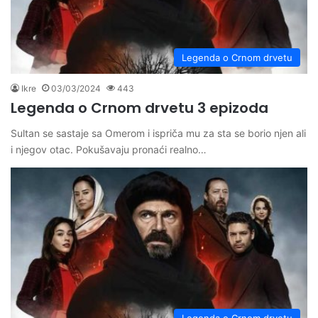
Legenda o Crnom drvetu
Ikre
03/03/2024
443
Legenda o Crnom drvetu 3 epizoda
Sultan se sastaje sa Omerom i ispriča mu za sta se borio njen ali
i njegov otac. Pokušavaju pronaći realno…