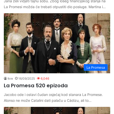
Jana želi vidjeti tajnu sobu. Zbog lošeg financijskog stanja na
La Promesi možda će trebati otpustiti dio posluge. Martina i…
La Promesa
Ikre
16/09/2025
6,046
La Promesa 520 epizoda
Jacobo ode i ostavi čudan osjećaj kod stanara La Promese.
Alonso ne može Catalini dati palaču u Cádizu, ali to…