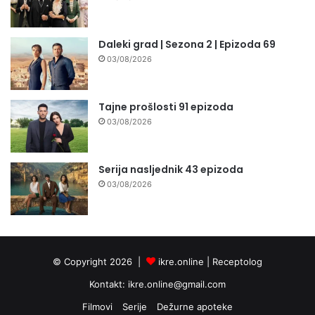
Daleki grad | Sezona 2 | Epizoda 69
03/08/2026
Tajne prošlosti 91 epizoda
03/08/2026
Serija nasljednik 43 epizoda
03/08/2026
© Copyright 2026 |
ikre.online |
Receptolog
Kontakt:
ikre.online@gmail.com
Filmovi
Serije
Dežurne apoteke