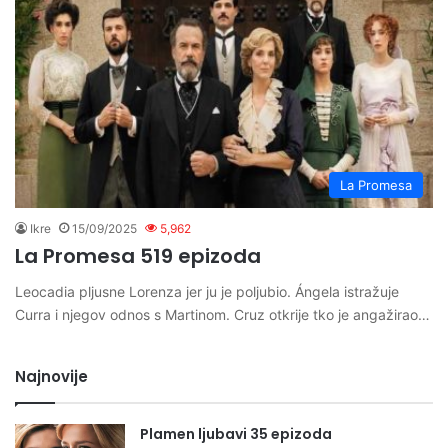
La Promesa
Ikre
15/09/2025
5,962
La Promesa 519 epizoda
Leocadia pljusne Lorenza jer ju je poljubio. Ángela istražuje
Curra i njegov odnos s Martinom. Cruz otkrije tko je angažirao…
Najnovije
Plamen ljubavi 35 epizoda