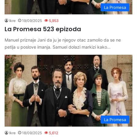
La Promesa
Ikre
19/09/2025
5,953
La Promesa 523 epizoda
Manuel priznaje Jani da ju je njegov otac zamolio da se ne
petlja u poslove imanja. Samuel dolazi markizi kako…
La Promesa
Ikre
18/09/2025
5,612