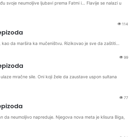
među svoje neumoljive ljubavi prema Fatmi i… Flavije se nalazi u
114
epizoda
, kao da maršira ka mučeništvu. Rizikovao je sve da zaštiti…
99
epizoda
u ulaze mračne sile. Oni koji žele da zaustave uspon sultana
77
epizoda
n da neumoljivo napreduje. Njegova nova meta je klisura Biga,