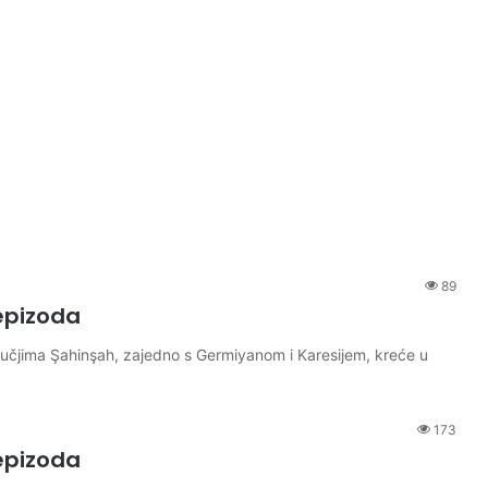
89
epizoda
učjima Şahinşah, zajedno s Germiyanom i Karesijem, kreće u
173
epizoda