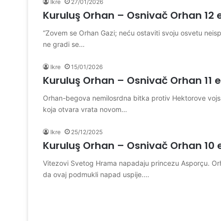
Ikre
27/01/2026
Kuruluş Orhan – Osnivač Orhan 12 
“Zovem se Orhan Gazi; neću ostaviti svoju osvetu neisp
ne gradi se…
Ikre
15/01/2026
Kuruluş Orhan – Osnivač Orhan 11 
Orhan-begova nemilosrdna bitka protiv Hektorove vojske
koja otvara vrata novom…
Ikre
25/12/2025
Kuruluş Orhan – Osnivač Orhan 10 
Vitezovi Svetog Hrama napadaju princezu Asporçu. Orh
da ovaj podmukli napad uspije.…