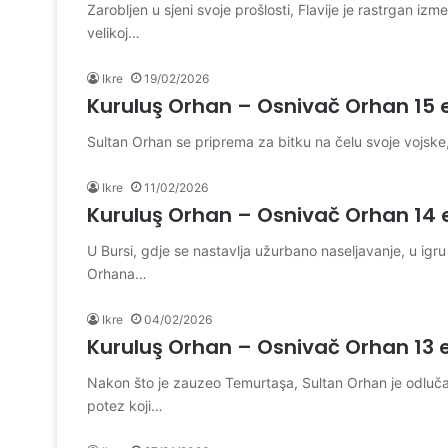
Zarobljen u sjeni svoje prošlosti, Flavije je rastrgan iz
velikoj…
Ikre
19/02/2026
Kuruluş Orhan – Osnivač Orhan 15 
Sultan Orhan se priprema za bitku na čelu svoje vojske
Ikre
11/02/2026
Kuruluş Orhan – Osnivač Orhan 14 
U Bursi, gdje se nastavlja užurbano naseljavanje, u igr
Orhana…
Ikre
04/02/2026
Kuruluş Orhan – Osnivač Orhan 13 
Nakon što je zauzeo Temurtaşa, Sultan Orhan je odluča
potez koji…