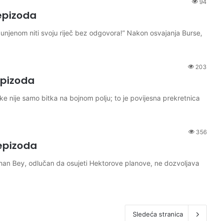
94
epizoda
unjenom niti svoju riječ bez odgovora!” Nakon osvajanja Burse,
203
epizoda
 nije samo bitka na bojnom polju; to je povijesna prekretnica
356
epizoda
an Bey, odlučan da osujeti Hektorove planove, ne dozvoljava
Sledeća stranica