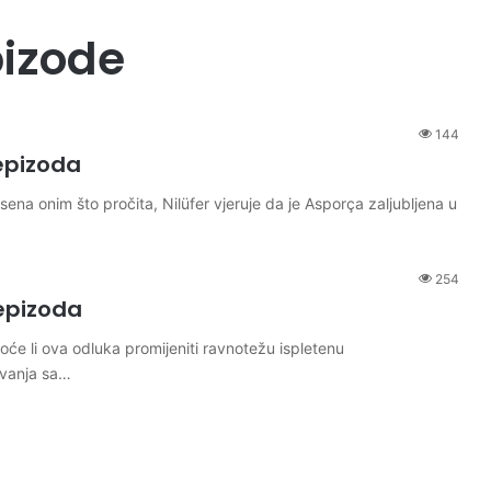
pizode
144
epizoda
na onim što pročita, Nilüfer vjeruje da je Asporça zaljubljena u
254
epizoda
e li ova odluka promijeniti ravnotežu ispletenu
čavanja sa…