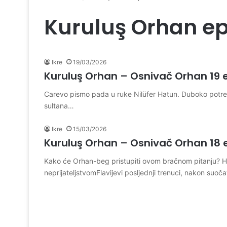
Kuruluş Orhan e
Ikre
19/03/2026
Kuruluş Orhan – Osnivač Orhan 19 
Carevo pismo pada u ruke Nilüfer Hatun. Duboko potrese
sultana…
Ikre
15/03/2026
Kuruluş Orhan – Osnivač Orhan 18 
Kako će Orhan-beg pristupiti ovom bračnom pitanju? Hoć
neprijateljstvomFlavijevi posljednji trenuci, nakon suo