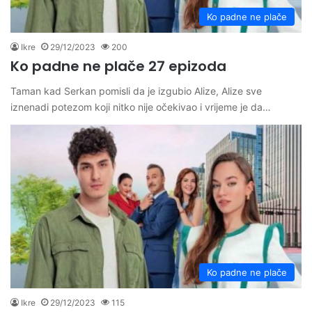
Ko padne ne plače
Ikre
29/12/2023
200
Ko padne ne plače 27 epizoda
Taman kad Serkan pomisli da je izgubio Alize, Alize sve
iznenadi potezom koji nitko nije očekivao i vrijeme je da…
Ko padne ne plače
Ikre
29/12/2023
115