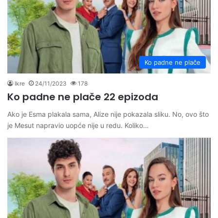
Ko padne ne plače
Ikre
24/11/2023
178
Ko padne ne plače 22 epizoda
Ako je Esma plakala sama, Alize nije pokazala sliku. No, ovo što
je Mesut napravio uopće nije u redu. Koliko…