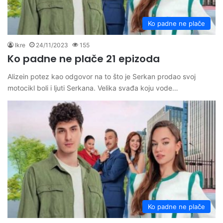
Ko padne ne plače
Ikre
24/11/2023
155
Ko padne ne plače 21 epizoda
Alizein potez kao odgovor na to što je Serkan prodao svoj
motocikl boli i ljuti Serkana. Velika svađa koju vode…
Ko padne ne plače