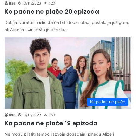
Ikre
10/11/2023
420
Ko padne ne plače 20 epizoda
Dok je Nurettin mislio da će biti dobar otac, postalo je još gore,
ali Alize je učinila što je morala…
Ko padne ne plače
Ikre
10/11/2023
260
Ko padne ne plače 19 epizoda
Ne mogu pratiti tempo razvoja događaja između Alize i