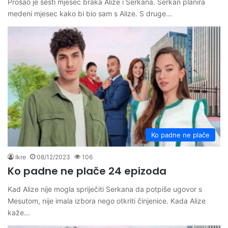
Prošao je šesti mjesec braka Alize i Serkana. Serkan planira
medeni mjesec kako bi bio sam s Alize. S druge…
Ko padne ne plače
Ikre
08/12/2023
106
Ko padne ne plače 24 epizoda
Kad Alize nije mogla spriječiti Serkana da potpiše ugovor s
Mesutom, nije imala izbora nego otkriti činjenice. Kada Alize
kaže…