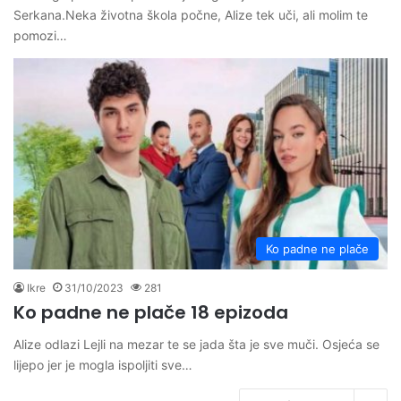
Serkana.Neka životna škola počne, Alize tek uči, ali molim te
pomozi…
Ko padne ne plače
Ikre
31/10/2023
281
Ko padne ne plače 18 epizoda
Alize odlazi Lejli na mezar te se jada šta je sve muči. Osjeća se
lijepo jer je mogla ispoljiti sve…