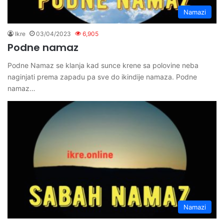
Namazi
Ikre
03/04/2023
6,905
Podne namaz
Podne Namaz se klanja kad sunce krene sa polovine neba
naginjati prema zapadu pa sve do ikindije namaza. Podne
namaz…
Namazi