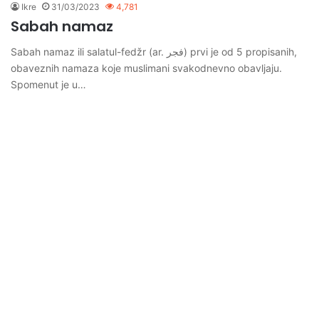
Ikre
31/03/2023
4,781
Sabah namaz
Sabah namaz ili salatul-fedžr (ar. فجر) prvi je od 5 propisanih,
obaveznih namaza koje muslimani svakodnevno obavljaju.
Spomenut je u…