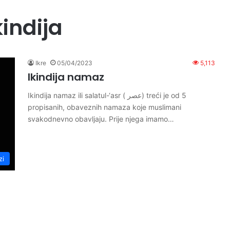
kindija
Ikre
05/04/2023
5,113
Ikindija namaz
Ikindija namaz ili salatul-‘asr ( عصر) treći je od 5
propisanih, obaveznih namaza koje muslimani
svakodnevno obavljaju. Prije njega imamo…
zi