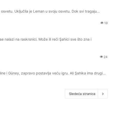
itu osvetu. Uključila je Leman u svoju osvetu. Dok svi tragaju…
19
alazi na raskrsnici. Može ili reći Şahici sve što zna i
24
ine i Güney, zapravo postavlja veću igru. Ali Şahika ima drugi…
Sledeća stranica