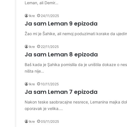
Leman, ali Demir…
Ikre
24/11/2025
Ja sam Leman 9 epizoda
Žao mi je Šahike, ali nemoj poduzimati korake da ujedi
Ikre
22/11/2025
Ja sam Leman 8 epizoda
Baš kada je Şahika pomislila da je uništila dokaze o ne
ništa nije…
Ikre
10/11/2025
Ja sam Leman 7 epizoda
Nakon teske saobracajne nesrece, Lemanina majka dolaz
oporavak je velika.…
Ikre
05/11/2025