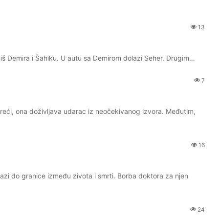
13
niš Demira i Šahiku. U autu sa Demirom dolazi Seher. Drugim…
7
sreći, ona doživljava udarac iz neočekivanog izvora. Međutim,
16
i do granice između zivota i smrti. Borba doktora za njen
24