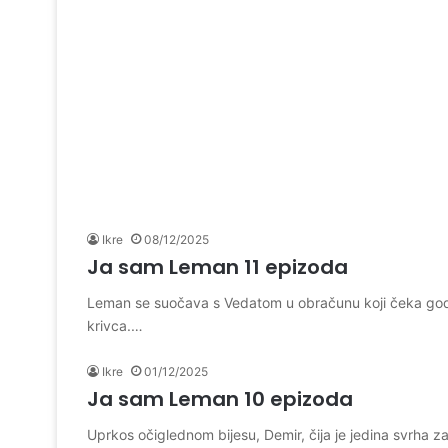
Ikre
08/12/2025
Ja sam Leman 11 epizoda
Leman se suočava s Vedatom u obračunu koji čeka godina
krivca.…
Ikre
01/12/2025
Ja sam Leman 10 epizoda
Uprkos očiglednom bijesu, Demir, čija je jedina svrha z