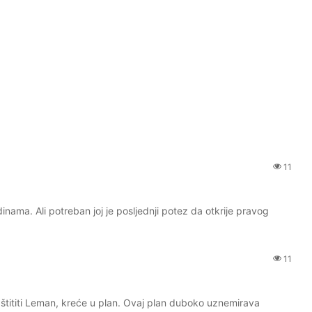
11
ma. Ali potreban joj je posljednji potez da otkrije pravog
11
aštititi Leman, kreće u plan. Ovaj plan duboko uznemirava