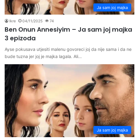
Ja sam joj majka
Ikre
04/11/2025
74
Ben Onun Annesiyim – Ja sam joj majka
3 epizoda
Ayse pokusava utjesiti malenu govoreci joj da nije sama i da ne
bude tuzna jer joj je majka lagala. Ali…
Ja sam joj majka