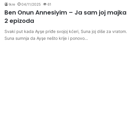
Ikre
04/11/2025
61
Ben Onun Annesiyim – Ja sam joj majka
2 epizoda
Svaki put kada Ayşe priđe svojoj kćeri, Suna joj diše za vratom.
Suna sumnja da Ayşe nešto krije i ponovo…