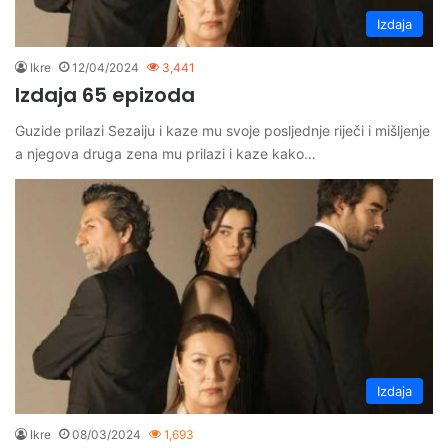
Izdaja
Ikre
12/04/2024
3,441
Izdaja 65 epizoda
Guzide prilazi Sezaiju i kaze mu svoje posljednje riječi i mišljenje
a njegova druga zena mu prilazi i kaze kako…
Izdaja
Ikre
08/03/2024
1,693