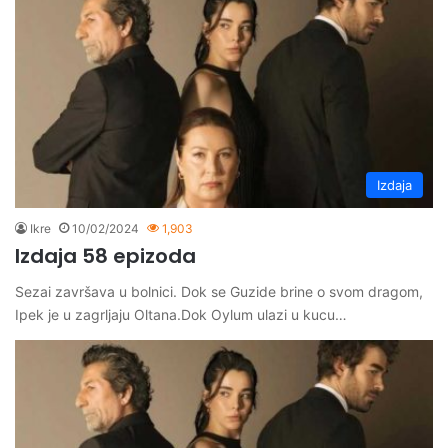
Izdaja
Ikre
10/02/2024
1,903
Izdaja 58 epizoda
Sezai završava u bolnici. Dok se Guzide brine o svom dragom,
Ipek je u zagrljaju Oltana.Dok Oylum ulazi u kucu…