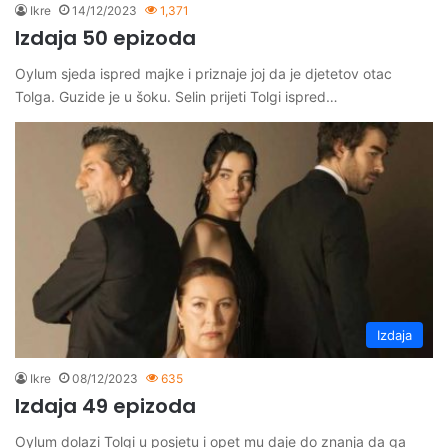
Ikre
14/12/2023
1,371
Izdaja 50 epizoda
Oylum sjeda ispred majke i priznaje joj da je djetetov otac
Tolga. Guzide je u šoku. Selin prijeti Tolgi ispred…
Izdaja
Ikre
08/12/2023
635
Izdaja 49 epizoda
Oylum dolazi Tolgi u posjetu i opet mu daje do znanja da ga