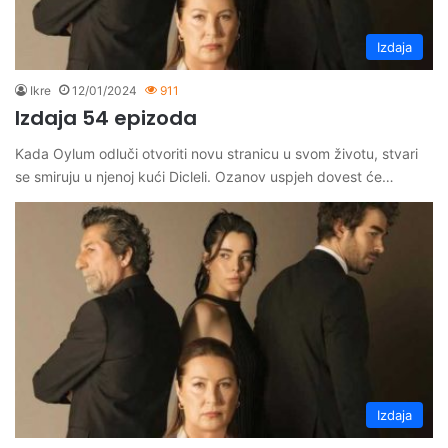
Izdaja
Ikre
12/01/2024
911
Izdaja 54 epizoda
Kada Oylum odluči otvoriti novu stranicu u svom životu, stvari
se smiruju u njenoj kući Dicleli. Ozanov uspjeh dovest će…
Izdaja