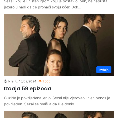
Sezai, koji je uništen igrom koju je postavio İpek, ne napušta
jezero u nadi da će pronaći svoju kćer. Dok…
Izdaja
Ikre
16/02/2024
1,506
Izdaja 59 epizoda
Guzide je povrijeđena jer joj Sezai nije vjerovao i njen ponos je
povrijeđen. Sezai se omišlja da li je donio…