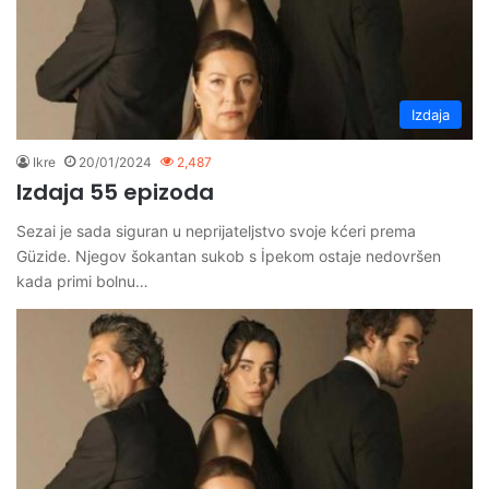
Izdaja
Ikre
20/01/2024
2,487
Izdaja 55 epizoda
Sezai je sada siguran u neprijateljstvo svoje kćeri prema
Güzide. Njegov šokantan sukob s İpekom ostaje nedovršen
kada primi bolnu…