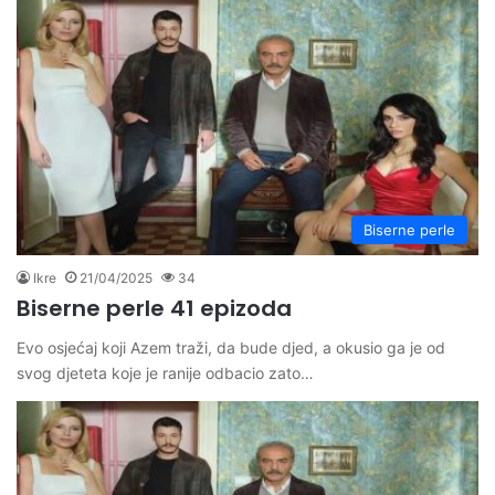
Biserne perle
Ikre
21/04/2025
34
Biserne perle 41 epizoda
Evo osjećaj koji Azem traži, da bude djed, a okusio ga je od
svog djeteta koje je ranije odbacio zato…