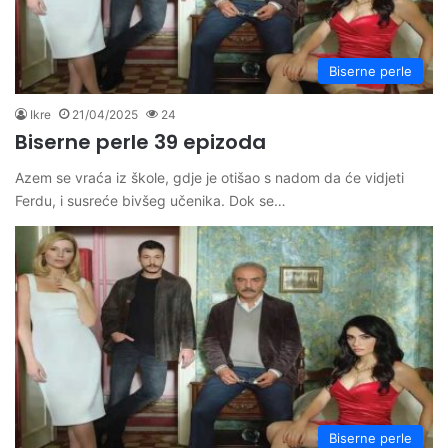
Biserne perle
Ikre
21/04/2025
24
Biserne perle 39 epizoda
Azem se vraća iz škole, gdje je otišao s nadom da će vidjeti
Ferdu, i susreće bivšeg učenika. Dok se…
Biserne perle