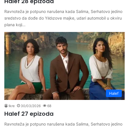
Halef 28 epizoda
Ravnoteža je potpuno narušena kada Salima, Serhatovo jedino
sredstvo da dođe do Yıldızove majke, udari automobil u okviru
plana koji…
Halef
Ikre
30/03/2026
68
Halef 27 epizoda
Ravnoteža je potpuno narušena kada Salima, Serhatovo jedino