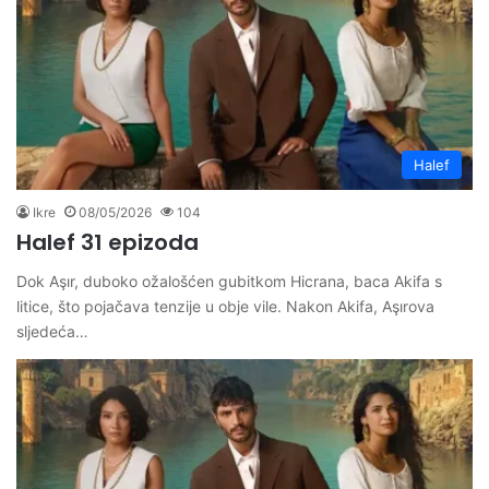
Halef
Ikre
08/05/2026
104
Halef 31 epizoda
Dok Aşır, duboko ožalošćen gubitkom Hicrana, baca Akifa s
litice, što pojačava tenzije u obje vile. Nakon Akifa, Aşırova
sljedeća…