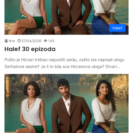
Halef
Ikre
27/04/2026
145
Halef 30 epizoda
Pošto je Hicran trebao napustiti seriju, zašto ste napisali ulogu
Serhatove sestre? Je li to bila sva Hicranova uloga? Stvari…