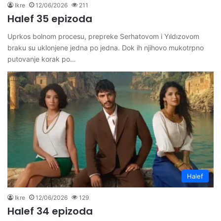
Ikre
12/06/2026
211
Halef 35 epizoda
Uprkos bolnom procesu, prepreke Serhatovom i Yıldızovom
braku su uklonjene jedna po jedna. Dok ih njihovo mukotrpno
putovanje korak po…
Halef
Ikre
12/06/2026
129
Halef 34 epizoda