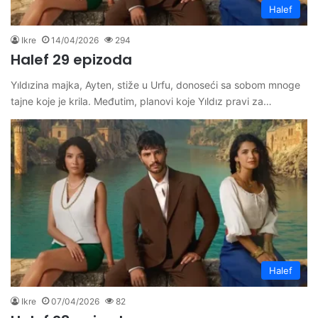
Halef
Ikre
14/04/2026
294
Halef 29 epizoda
Yıldızina majka, Ayten, stiže u Urfu, donoseći sa sobom mnoge
tajne koje je krila. Međutim, planovi koje Yıldız pravi za…
Halef
Ikre
07/04/2026
82