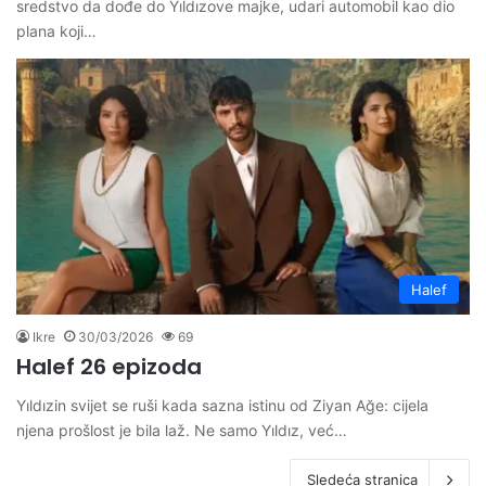
sredstvo da dođe do Yıldızove majke, udari automobil kao dio
plana koji…
Halef
Ikre
30/03/2026
69
Halef 26 epizoda
Yıldızin svijet se ruši kada sazna istinu od Ziyan Ağe: cijela
njena prošlost je bila laž. Ne samo Yıldız, već…
Sledeća stranica