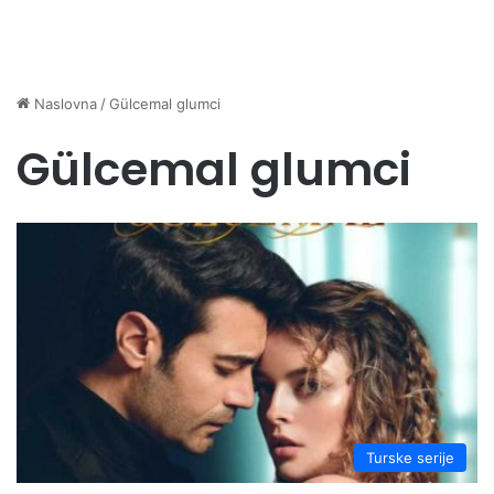
Naslovna
/
Gülcemal glumci
Gülcemal glumci
Turske serije