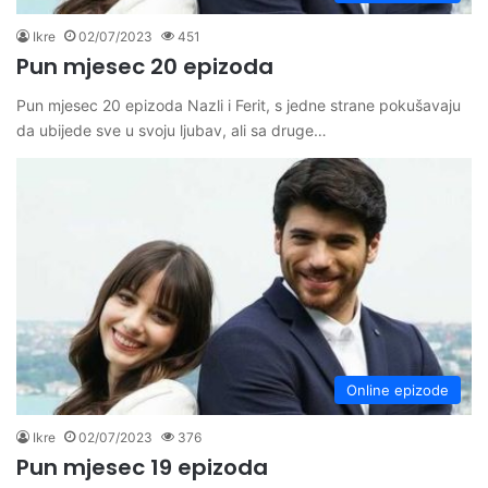
Ikre
02/07/2023
451
Pun mjesec 20 epizoda
Pun mjesec 20 epizoda Nazli i Ferit, s jedne strane pokušavaju
da ubijede sve u svoju ljubav, ali sa druge…
Online epizode
Ikre
02/07/2023
376
Pun mjesec 19 epizoda