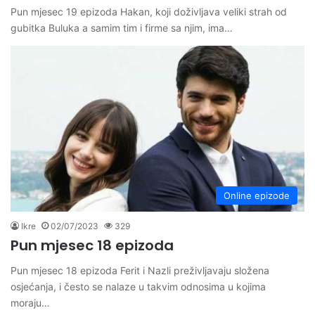
Pun mjesec 19 epizoda Hakan, koji doživljava veliki strah od
gubitka Buluka a samim tim i firme sa njim, ima…
Online epizode
Ikre
02/07/2023
329
Pun mjesec 18 epizoda
Pun mjesec 18 epizoda Ferit i Nazli preživljavaju složena
osjećanja, i često se nalaze u takvim odnosima u kojima
moraju…